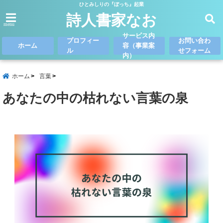
ひとみしりの『ぼっち』起業
詩人書家なお
menu
サービス内
プロフィー
お問い合わ
ホーム
容（事業案
ル
せフォーム
内）
ホーム
言葉
あなたの中の枯れない言葉の泉