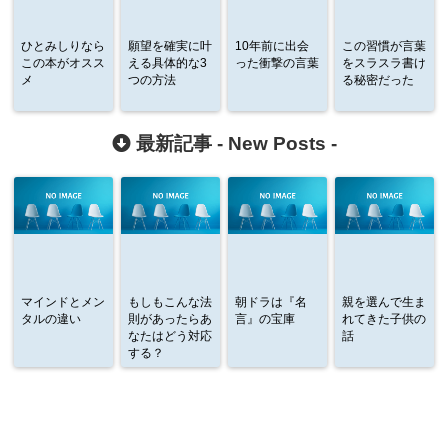
ひとみしりなら
願望を確実に叶
10年前に出会
この習慣が言葉
この本がオスス
える具体的な3
った衝撃の言葉
をスラスラ書け
メ
つの方法
る秘密だった
最新記事 -
New Posts
-
マインドとメン
もしもこんな法
朝ドラは『名
親を選んで生ま
タルの違い
則があったらあ
言』の宝庫
れてきた子供の
なたはどう対応
話
する？