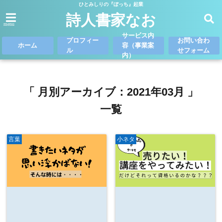
ひとみしりの『ぼっち』起業
詩人書家なお
menu
サービス内
プロフィー
お問い合わ
ホーム
容（事業案
ル
せフォーム
内）
「 月別アーカイブ：2021年03月 」
一覧
言葉
小ネタ