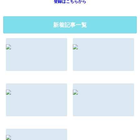
登録はこちらから
新着記事一覧
マインドとメンタ
もしもこんな法則
ルの違い
があったらあなた
はどう対応する？
2022.08.31
2022.08.31
朝ドラは『名言』
親を選んで生まれ
の宝庫
てきた子供の話
2022.08.31
2022.08.31