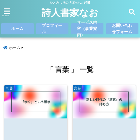
ひとみしりの『ぼっち』起業
詩人書家なお
menu
サービス内
プロフィー
お問い合わ
ホーム
容（事業案
ル
せフォーム
内）
ホーム
「 言葉 」 一覧
言葉
言葉