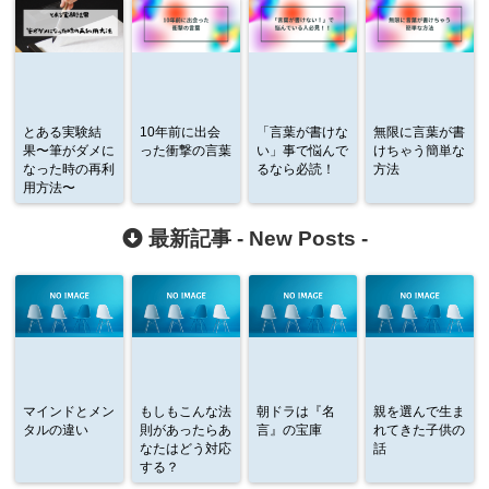
とある実験結
10年前に出会
「言葉が書けな
無限に言葉が書
果〜筆がダメに
った衝撃の言葉
い」事で悩んで
けちゃう簡単な
なった時の再利
るなら必読！
方法
用方法〜
最新記事 -
New Posts
-
マインドとメン
もしもこんな法
朝ドラは『名
親を選んで生ま
タルの違い
則があったらあ
言』の宝庫
れてきた子供の
なたはどう対応
話
する？