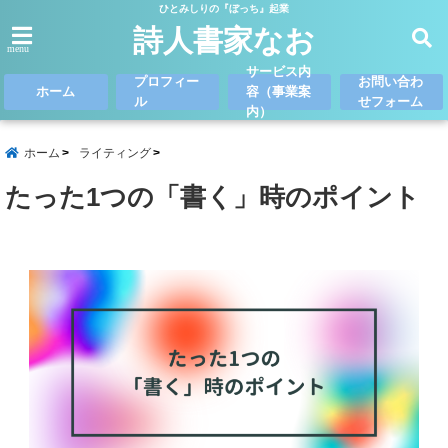
ひとみしりの『ぼっち』起業
詩人書家なお
menu
サービス内
プロフィー
お問い合わ
ホーム
容（事業案
ル
せフォーム
内）
ホーム
ライティング
たった1つの「書く」時のポイント