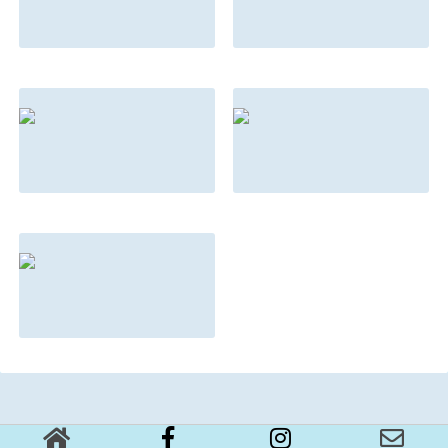
マインドとメンタ
もしもこんな法則
ルの違い
があったらあなた
はどう対応する？
2022.08.31
2022.08.31
朝ドラは『名言』
親を選んで生まれ
の宝庫
てきた子供の話
2022.08.31
2022.08.31
【後編】やる気が
加速する3つのス
テップ
2022.08.08