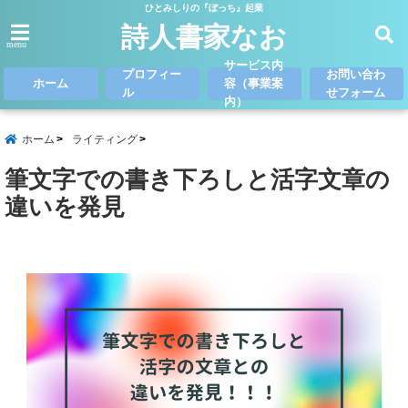
ひとみしりの『ぼっち』起業
詩人書家なお
menu
サービス内
プロフィー
お問い合わ
ホーム
容（事業案
ル
せフォーム
内）
ホーム
ライティング
筆文字での書き下ろしと活字文章の
違いを発見