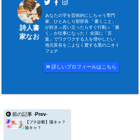
あなたの字を芸術的にしちゃう専門
家、ひとみしり部部長 「書くこと」
詩人書
が好き→思い立ったらすぐ行動→「書
く」が仕事になった！ 全国に「言
家なお
葉」でワクワクする人を増やしたい
地元富谷をこよなく愛する墨のニオイ
フェチ
詳しいプロフィールはこちら
前の記事 -
Prev
-
【プチ診断】陽キャ？
陰キャ？