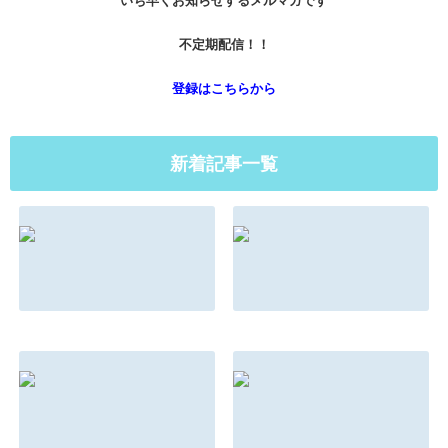
いち早くお知らせするメルマガです
不定期配信！！
登録はこちらから
新着記事一覧
マインドとメンタ
もしもこんな法則
ルの違い
があったらあなた
はどう対応する？
2022.08.31
2022.08.31