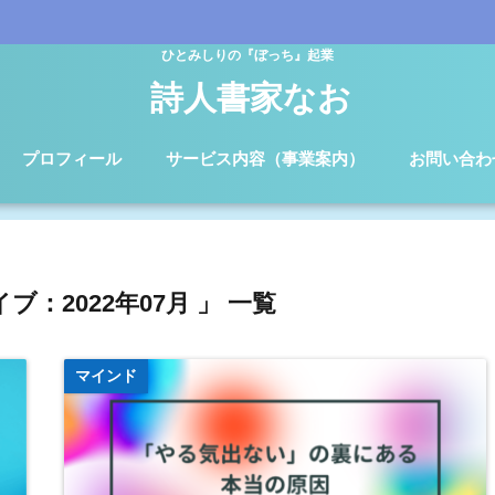
ひとみしりの『ぼっち』起業
詩人書家なお
プロフィール
サービス内容（事業案内）
お問い合わ
ブ：2022年07月 」 一覧
マインド