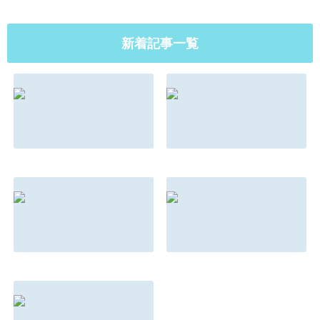
新着記事一覧
マインドとメンタ
もしもこんな法則
ルの違い
があったらあなた
はどう対応する？
2022.08.31
2022.08.31
朝ドラは『名言』
親を選んで生まれ
の宝庫
てきた子供の話
2022.08.31
2022.08.31