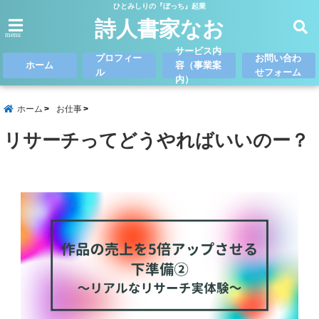
ひとみしりの『ぼっち』起業
詩人書家なお
menu
サービス内
プロフィー
お問い合わ
ホーム
容（事業案
ル
せフォーム
内）
ホーム
お仕事
リサーチってどうやればいいのー？