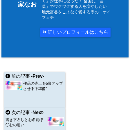
く」が仕事になった！ 全国に「言
家なお
葉」でワクワクする人を増やしたい
地元富谷をこよなく愛する墨のニオイ
フェチ
詳しいプロフィールはこちら
前の記事 -
Prev
-
作品の売上を5倍アップ
させる下準備1
次の記事 -
Next
-
書き下ろしとお名前ぽ
◯むの違い