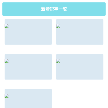
新着記事一覧
マインドとメンタ
もしもこんな法則
ルの違い
があったらあなた
はどう対応する？
2022.08.31
2022.08.31
朝ドラは『名言』
親を選んで生まれ
の宝庫
てきた子供の話
2022.08.31
2022.08.31