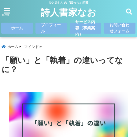
ひとみしりの『ぼっち』起業
詩人書家なお
menu
サービス内
プロフィー
お問い合わ
ホーム
容（事業案
ル
せフォーム
内）
ホーム
マインド
「願い」と「執着」の違いってな
に？