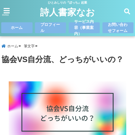
ひとみしりの『ぼっち』起業
詩人書家なお
menu
サービス内
プロフィー
お問い合わ
ホーム
容（事業案
ル
せフォーム
内）
ホーム
筆文字
協会VS自分流、どっちがいいの？