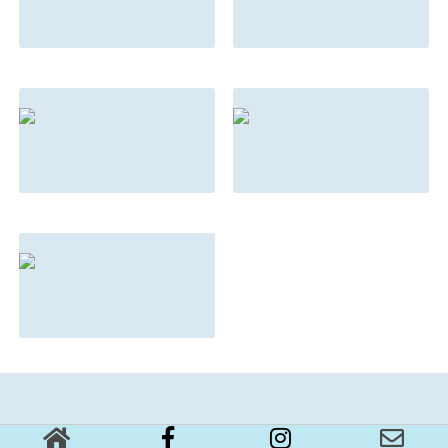
マインドとメンタ
もしもこんな法則
ルの違い
があったらあなた
はどう対応する？
2022.08.31
2022.08.31
朝ドラは『名言』
親を選んで生まれ
の宝庫
てきた子供の話
2022.08.31
2022.08.31
【後編】やる気が
加速する3つのス
テップ
2022.08.08