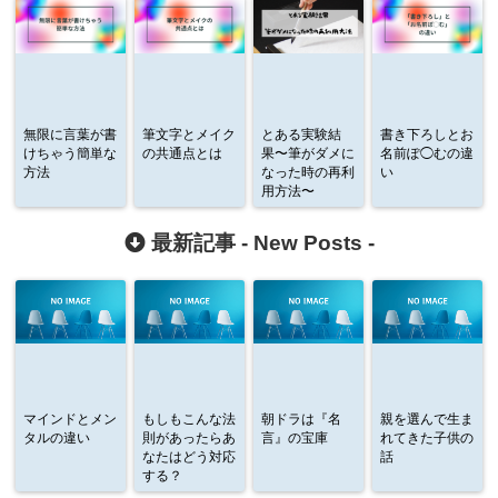
無限に言葉が書
筆文字とメイク
とある実験結
書き下ろしとお
けちゃう簡単な
の共通点とは
果〜筆がダメに
名前ぽ◯むの違
方法
なった時の再利
い
用方法〜
最新記事 -
New Posts
-
マインドとメン
もしもこんな法
朝ドラは『名
親を選んで生ま
タルの違い
則があったらあ
言』の宝庫
れてきた子供の
なたはどう対応
話
する？