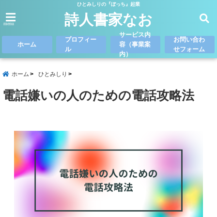
ひとみしりの『ぼっち』起業
詩人書家なお
menu
サービス内
プロフィー
お問い合わ
ホーム
容（事業案
ル
せフォーム
内）
ホーム
ひとみしり
電話嫌いの人のための電話攻略法