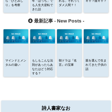
ら「ひとみし
年「ぼっち」で
れる」それって
キャ？陰キャ？
り」を考察
も人生大逆転で
ダメ人間？！
きた話
最新記事 -
New Posts
-
マインドとメン
もしもこんな法
朝ドラは『名
親を選んで生ま
タルの違い
則があったらあ
言』の宝庫
れてきた子供の
なたはどう対応
話
する？
詩人書家なお