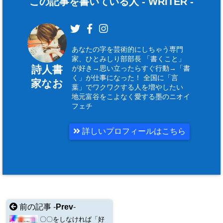
この記事を書いている人 -
WRITER
-
あなたの字を芸術的にしちゃう専門
家、ひとみしり部部長 「書くこと」
詩人書
が好き→思い立ったらすぐ行動→「書
く」が仕事になった！ 全国に「言
家なお
葉」でワクワクする人を増やしたい
地元富谷をこよなく愛する墨のニオイ
フェチ
詳しいプロフィールはこちら
前の記事 -
Prev
-
〇〇をしなければ「好